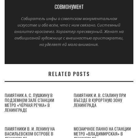
СОВМОНУМЕНТ
Собиратель инфы о советском монументальном
искусстве и обо всём, что с ним связано. Системный
аналитег-кросавчег. Характер прескверный. Женат на
амбициозной художнице с внешностью аристократки,
но уделяет ей мало внимания.
RELATED POSTS
ПАМЯТНИК А. С. ПУШКИНУ В
ПАМЯТНИК И. В. СТАЛИНУ ПРИ
ПОДЗЕМНОМ ЗАЛЕ СТАНЦИИ
ВЪЕЗДЕ В КУРОРТНУЮ ЗОНУ
МЕТРО «ЧЁРНАЯ РЕЧКА» В
ЛЕНИНГРАДА
ЛЕНИНГРАДЕ
ПАМЯТНИКИ В. И. ЛЕНИНУ НА
МОЗАИЧНОЕ ПАННО НА СТАНЦИИ
ВАСИЛЬЕВСКОМ ОСТРОВЕ В
МЕТРО «ВЛАДИМИРСКАЯ» В